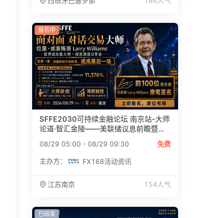
西班牙
巴塞罗那
186
人气
报名中
SFFE2030可持续金融论坛 南京站-大师
论道·智汇金陵——美联储议息前瞻暨...
08/29 05:00
-
08/29 09:30
免费
主办方：
FX168活动资讯
江苏
南京
154
人气
已结束