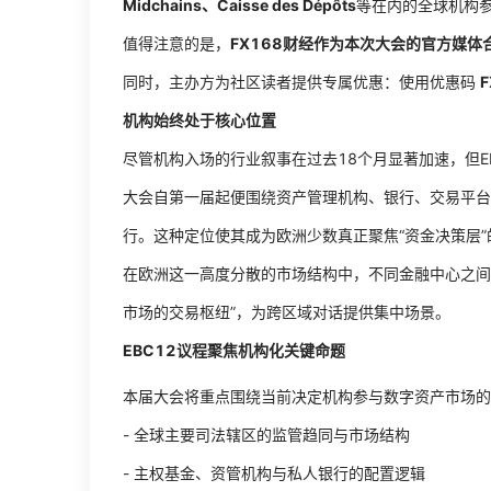
Midchains、Caisse des Dépôts
等在内的全球机构
值得注意的是，
FX168财经作为本次大会的官方媒体
同时，主办方为社区读者提供专属优惠：使用优惠码
F
机构始终处于核心位置
尽管机构入场的行业叙事在过去18个月显著加速，但
大会自第一届起便围绕资产管理机构、银行、交易平台
行。这种定位使其成为欧洲少数真正聚焦“资金决策层”
在欧洲这一高度分散的市场结构中，不同金融中心之间
市场的交易枢纽”，为跨区域对话提供集中场景。
EBC12议程聚焦机构化关键命题
本届大会将重点围绕当前决定机构参与数字资产市场的
- 全球主要司法辖区的监管趋同与市场结构
- 主权基金、资管机构与私人银行的配置逻辑